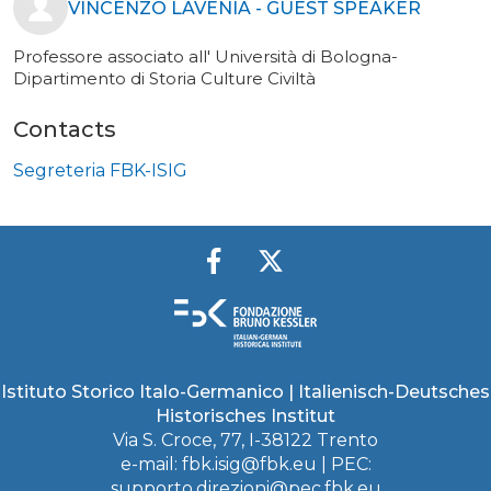
VINCENZO LAVENIA - GUEST SPEAKER
Professore associato all' Università di Bologna-
Dipartimento di Storia Culture Civiltà
Contacts
Segreteria FBK-ISIG
Istituto Storico Italo-Germanico | Italienisch-Deutsches
Historisches Institut
Via S. Croce, 77, I-38122 Trento
e-mail:
fbk.isig@fbk.eu
| PEC:
supporto.direzioni@pec.fbk.eu