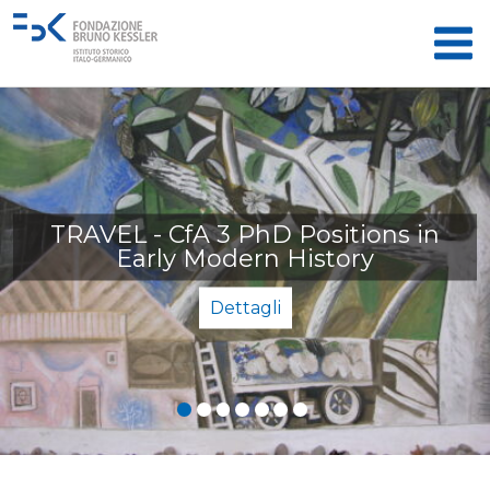
BlackItaly. The Italian Peninsula 
n
the Atlantic Slavery: A Forgotte
History
Dettagli