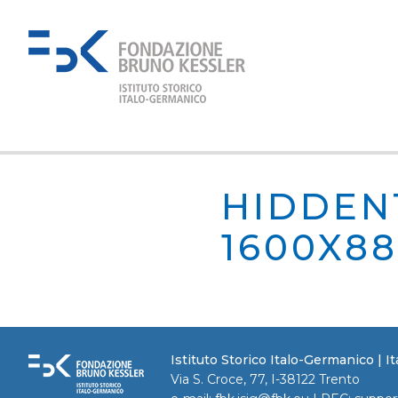
HIDDEN
1600X8
Istituto Storico Italo-Germanico | 
Via S. Croce, 77, I-38122 Trento