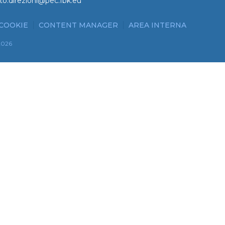
to.direzioni@pec.fbk.eu
 COOKIE
CONTENT MANAGER
AREA INTERNA
2026