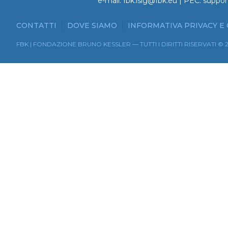
e-mail:
fbk.isig@fbk.eu
| PEC:
suppor
CONTATTI
DOVE SIAMO
INFORMATIVA PRIVACY E
FBK | FONDAZIONE BRUNO KESSLER — TUTTI I DIRITTI RISERVATI © 