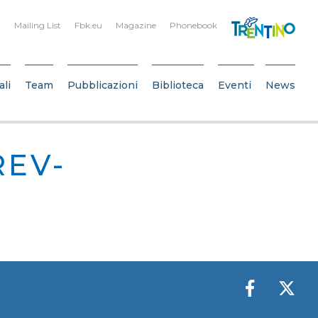
Mailing List
Fbk.eu
Magazine
Phonebook
ali
Team
Pubblicazioni
Biblioteca
Eventi
News
REV-