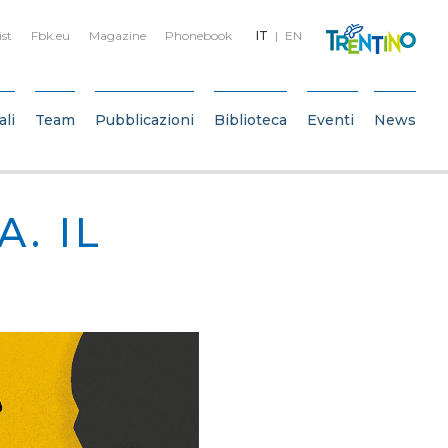
ist
Fbk.eu
Magazine
Phonebook
IT
EN
ali
Team
Pubblicazioni
Biblioteca
Eventi
News
. IL