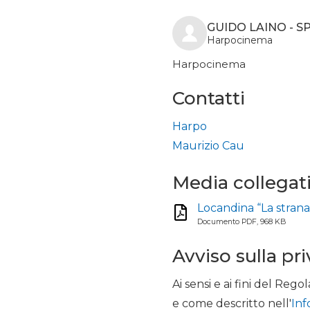
GUIDO LAINO - 
Harpocinema
Harpocinema
Contatti
Harpo
Maurizio Cau
Media collegat
Locandina “La strana 
Documento PDF, 968 KB
Avviso sulla pr
Ai sensi e ai fini del R
e come descritto nell'
Inf