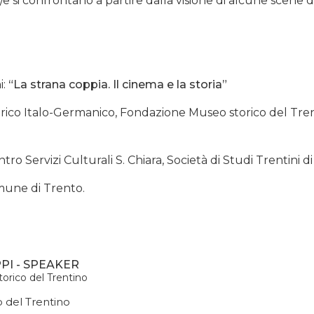
/e si confrontano a partire dalla visione di alcune scene di
i:
“La strana coppia. Il cinema e la storia”
torico Italo-Germanico, Fondazione Museo storico del Tre
ro Servizi Culturali S. Chiara, Società di Studi Trentini d
mune di Trento.
PI - SPEAKER
rico del Trentino
 del Trentino