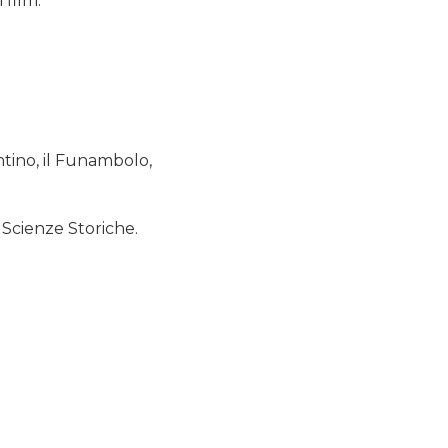
 film.
ntino, il Funambolo,
i Scienze Storiche.