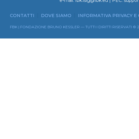
e-mail:
fbk.isig@fbk.eu
| PEC:
suppor
CONTATTI
DOVE SIAMO
INFORMATIVA PRIVACY E
FBK | FONDAZIONE BRUNO KESSLER — TUTTI I DIRITTI RISERVATI © 