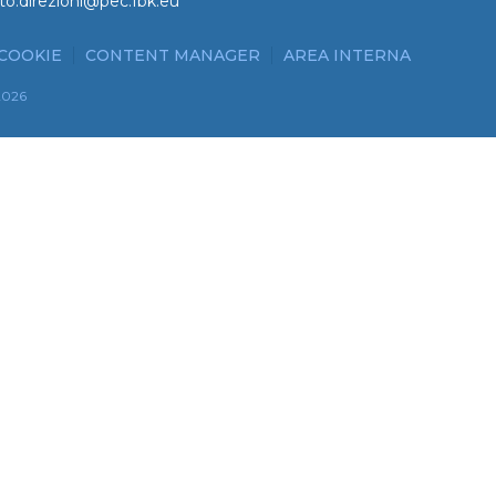
to.direzioni@pec.fbk.eu
 COOKIE
CONTENT MANAGER
AREA INTERNA
2026