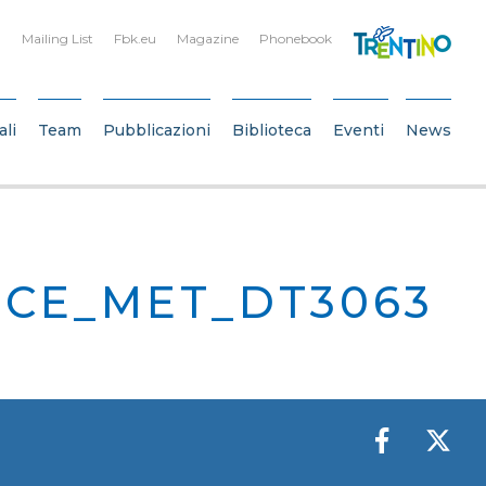
Mailing List
Fbk.eu
Magazine
Phonebook
ali
Team
Pubblicazioni
Biblioteca
Eventi
News
ICE_MET_DT3063