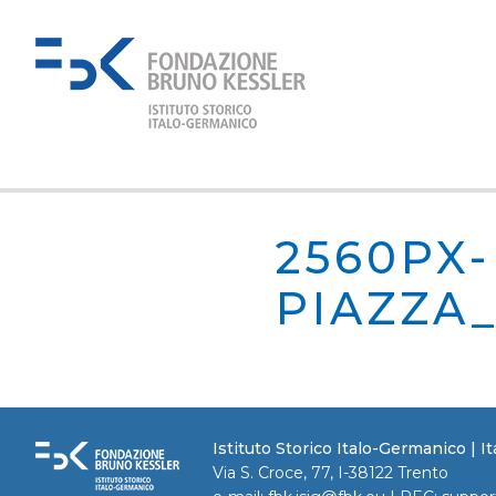
2560PX-
PIAZZA
Istituto Storico Italo-Germanico | 
Via S. Croce, 77, I-38122 Trento