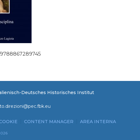
bro/9788867289745
Italienisch-Deutsches Historisches Institut
to.direzioni@pec.fbk.eu
 COOKIE
CONTENT MANAGER
AREA INTERNA
2026