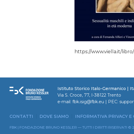
https://www.viella.it/li
Istituto Storico Italo-Germanico | 
Via S. Croce, 77, I-38122 Trento
e-mail:
fbk.isig@fbk.eu
| PEC:
suppor
CONTATTI
DOVE SIAMO
INFORMATIVA PRIVACY E
FBK | FONDAZIONE BRUNO KESSLER — TUTTI I DIRITTI RISERVATI © 