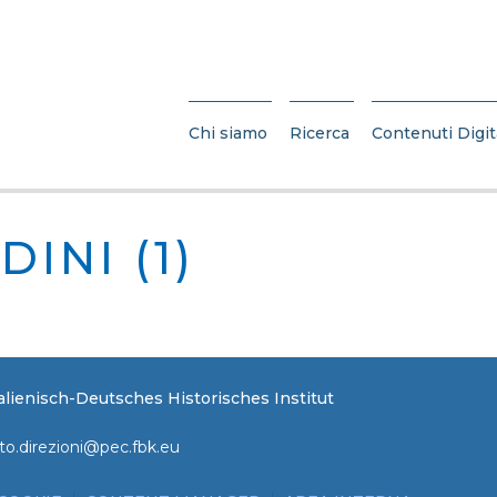
Chi siamo
Ricerca
Contenuti Digit
INI (1)
Italienisch-Deutsches Historisches Institut
to.direzioni@pec.fbk.eu