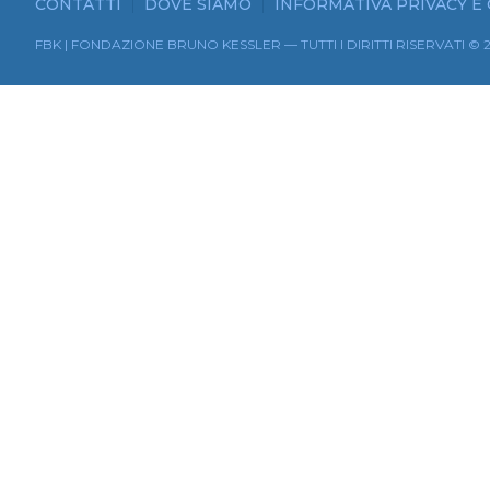
CONTATTI
DOVE SIAMO
INFORMATIVA PRIVACY E
FBK | FONDAZIONE BRUNO KESSLER — TUTTI I DIRITTI RISERVATI © 