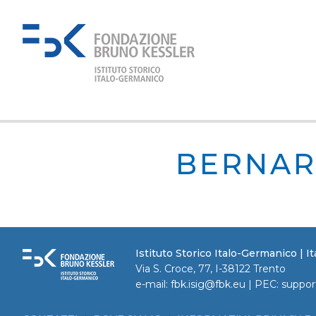
BERNARD
Istituto Storico Italo-Germanico | 
Via S. Croce, 77, I-38122 Trento
e-mail:
fbk.isig@fbk.eu
| PEC:
suppor