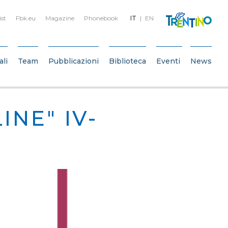
ist
Fbk.eu
Magazine
Phonebook
IT
EN
ali
Team
Pubblicazioni
Biblioteca
Eventi
News
INE" IV-