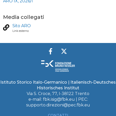
ARO IX, 2026/1
Media collegati
Sito ARO
Link esterno
Istituto Storico Italo-Germanico | Italienisch-Deutsches
Historisches Institut
Via S. Croce, 77, I-38122 Trento
e-mail:
fbk.isig@fbk.eu
| PEC:
supporto.direzioni@pec.fbk.eu
CONTATTI