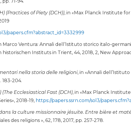
, pp. 71-94.
) (Practices of Piety (DCH))
, in «Max Planck Institute f
2019
sol3/papers.cfm?abstract_id=3332999
on Marco Ventura: Annali dell’Istituto storico italo-germa
 historischen Instituts in Trient, 44, 2018, 2, New Approa
entari nella storia delle religioni
, in «Annali dell’Istitut
p. 183-204.
 (The Ecclesiastical Fast (DCH)
, in «Max Planck Institut
eries», 2018-19,
https://papers.ssrn.com/sol3/papers.cfm
ans la culture missionnaire jésuite. Entre bière et maté 
les des religions », 62, 178, 2017, pp. 257-278.