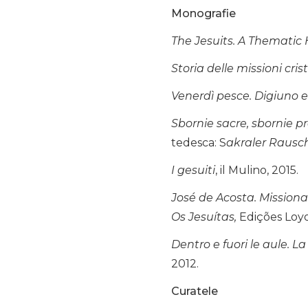
Monografie
The Jesuits. A Thematic 
Storia delle missioni cris
Venerdì pesce. Digiuno e
Sbornie sacre, sbornie p
tedesca: S
akraler Rausch
I gesuiti
, il Mulino, 2015.
José de Acosta. Missiona
Os Jesuítas,
Edições Loyo
Dentro e fuori le aule. L
2012.
Curatele