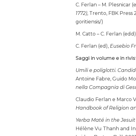
C. Ferlan – M. Plesnicar (
1772)
, Trento, FBK Press 2
goritiensis/)
M. Catto – C. Ferlan (edd)
C. Ferlan (ed),
Eusebio Fr
Saggi in volume e in rivi
Umili e poliglotti. Candi
Antoine Fabre, Guido Mon
nella Compagnia di Ge
Claudio Ferlan e Marco V
Handbook of Religion a
Yerba Maté in the Jesuit
Hélène Vu Thanh and Ine