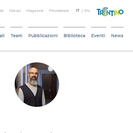
ist
Fbk.eu
Magazine
Phonebook
IT
EN
ali
Team
Pubblicazioni
Biblioteca
Eventi
News