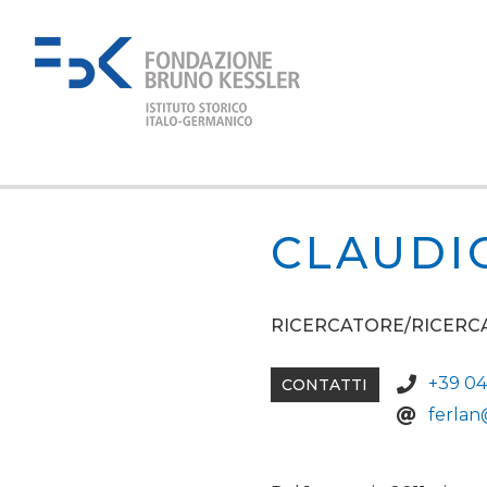
CLAUDI
RICERCATORE/RICERC
+39 04
CONTATTI
ferlan