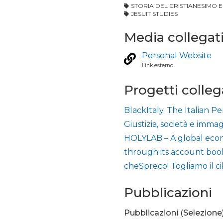
STORIA DEL CRISTIANESIMO E
JESUIT STUDIES
Media collegat
Personal Website
Link esterno
Progetti colleg
BlackItaly. The Italian P
Giustizia, società e imma
HOLYLAB – A global econ
through its account boo
cheSpreco! Togliamo il c
Pubblicazioni
Pubblicazioni (Selezione