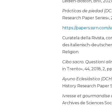
Leiden-Boston, Brill, 2021
Prácticas de piedad (DCH
Research Paper Series», 
https://papers.ssrn.com/
Curatela della Rivista, c
des italienisch-deutschen
Religion
Cibo sacro. Questioni alim
in Trento», 44, 2018, 2, p
Ayuno Eclesiástico (DCH)
History Research Paper S
Ivresse et gourmandise d
Archives de Sciences Socia