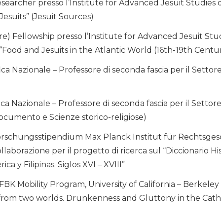
searcher presso l’Institute for Advanced Jesuit Studies 
Jesuits” (Jesuit Sources)
) Fellowship presso l’Institute for Advanced Jesuit Stu
a “Food and Jesuits in the Atlantic World (16th-19th Centu
ica Nazionale – Professore di seconda fascia per il Settore 
ica Nazionale – Professore di seconda fascia per il Settore 
documento e Scienze storico-religiose)
rschungsstipendium Max Planck Institut für Rechtsges
ollaborazione per il progetto di ricerca sul “Diccionario 
a y Filipinas. Siglos XVI – XVIII”
K Mobility Program, University of California – Berkeley 
s from two worlds. Drunkenness and Gluttony in the Cath