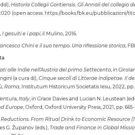
edd),
Historia Collegii Goritiensis. Gli Annali del collegio de
020 (open access: https://books.fbk.eu/pubblicazioni/titoli
,
I gesuiti e i papi
, il Mulino, 2016.
ancesco Chini e il suo tempo. Una riflessione storica
, FB
sta
dati alle Indie nell’Austria del primo Settecento
, in Girol
gini (a cura di),
Cinque secoli di Litterae indipetae. Il de
sù, Roma
, Institutum Historicum Societatis Iesu, 2022, pp.
entura,
Italy
, in Grace Davies and Lucian N. Leustean (eds
nd Europe
, Oxford, Oxford University Press, 2021, pp. 665
 Reductions. From Ritual Drink to Economic Resource (1
s G. Županov (eds.),
Trade and Finance in Global Missio