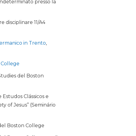
 indeterminato presso la
e disciplinare 11/A4
-Germanico in Trento
,
 College
Studies del Boston
e Estudos Clássicos e
ty of Jesus” (Seminário
 del Boston College