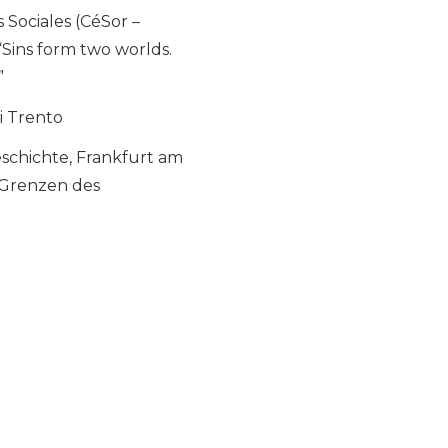
 Sociales (CéSor –
 “Sins form two worlds.
”
di Trento
schichte, Frankfurt am
n Grenzen des