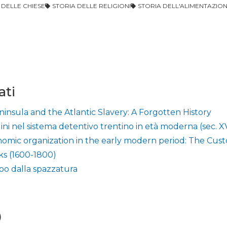
 DELLE CHIESE
STORIA DELLE RELIGIONI
STORIA DELL'ALIMENTAZIO
i
ati
eninsula and the Atlantic Slavery: A Forgotten History
gini nel sistema detentivo trentino in età moderna (sec. X
omic organization in the early modern period: The Cust
ks (1600-1800)
ibo dalla spazzatura
)