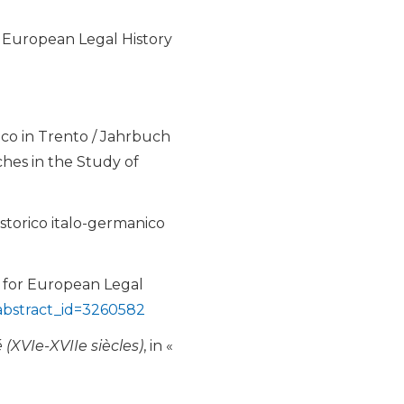
or European Legal History
nico in Trento / Jahrbuch
ches in the Study of
o storico italo-germanico
e for European Legal
?abstract_id=3260582
(XVIe-XVIIe siècles)
, in «