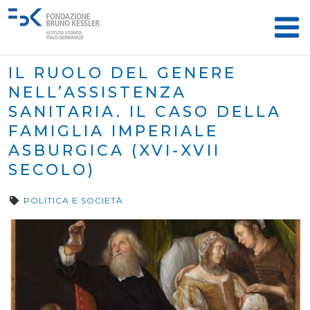
IL RUOLO DEL GENERE
NELL’ASSISTENZA
SANITARIA. IL CASO DELLA
FAMIGLIA IMPERIALE
ASBURGICA (XVI-XVII
SECOLO)
POLITICA E SOCIETÀ